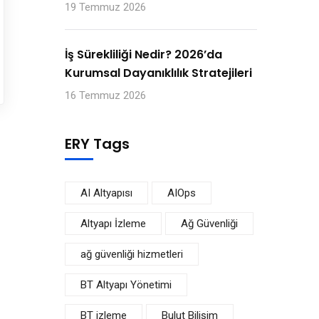
19 Temmuz 2026
İş Sürekliliği Nedir? 2026’da
Kurumsal Dayanıklılık Stratejileri
16 Temmuz 2026
ERY Tags
AI Altyapısı
AIOps
Altyapı İzleme
Ağ Güvenliği
ağ güvenliği hizmetleri
BT Altyapı Yönetimi
BT izleme
Bulut Bilişim