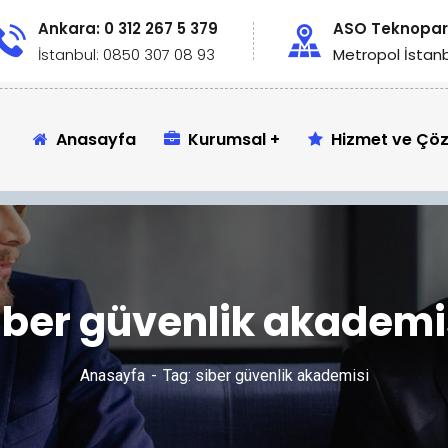
Ankara: 0 312 267 5 379
ASO Teknopark
İstanbul: 0850 307 08 93
Metropol İstanbu
Anasayfa
Kurumsal
Hizmet ve Çö
iber güvenlik akademi
Anasayfa
Tag: siber güvenlik akademisi