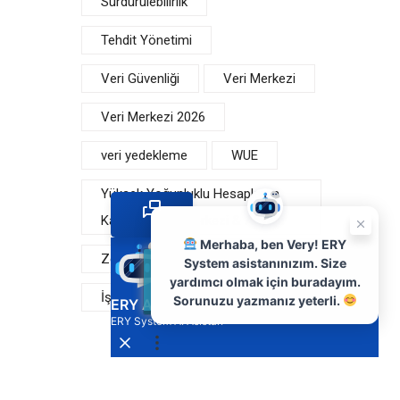
Sürdürülebilirlik
 A Blok
taşehir /
Tehdit Yönetimi
Veri Güvenliği
Veri Merkezi
Veri Merkezi 2026
veri yedekleme
WUE
Yüksek Yoğunluklu Hesaplama
Kategori: Veri Merkezi & Altyapı
Merhaba, ben Very! ERY
Zero Trust
System asistanınızım. Size
yardımcı olmak için buradayım.
İş Sürekliliği Planı
Sorunuzu yazmanız yeterli.