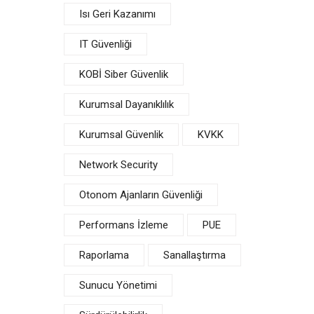
Isı Geri Kazanımı
IT Güvenliği
KOBİ Siber Güvenlik
Kurumsal Dayanıklılık
Kurumsal Güvenlik
KVKK
Network Security
Otonom Ajanların Güvenliği
Aydınlatma Metni
KVKK Politikamız
Performans İzleme
PUE
Kalite Politikamız
Raporlama
Sanallaştırma
: 3/64
Entegre Yönetim Sistem
Sunucu Yönetimi
Politikamız
uğrul