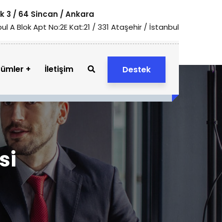
 3 / 64 Sincan / Ankara
l A Blok Apt No:2E Kat:21 / 331 Ataşehir / İstanbul
zümler
İletişim
Destek
si