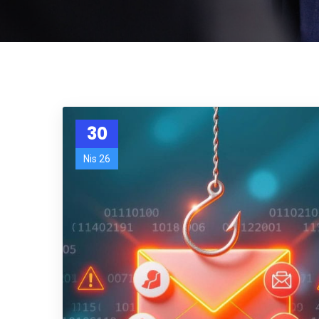
30
Nis 26