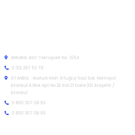
İletişim
ANKARA: ASO Teknopark No: 3/64
0 312 267 53 79
İSTANBUL : Atatürk Mah. Ertuğrul Gazi Sok. Metropol
İstanbul A Blok Apt No:2E Kat:21 Daire:331 Ataşehir /
İstanbul
0 850 307 08 93
0 850 307 08 93