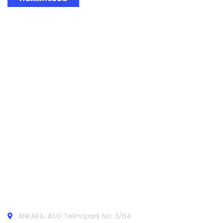
Bağlantılar
İş Ortaklarımız
Referanslar
ERYlog @Blog
İletişim
ANKARA: ASO Teknopark No: 3/64