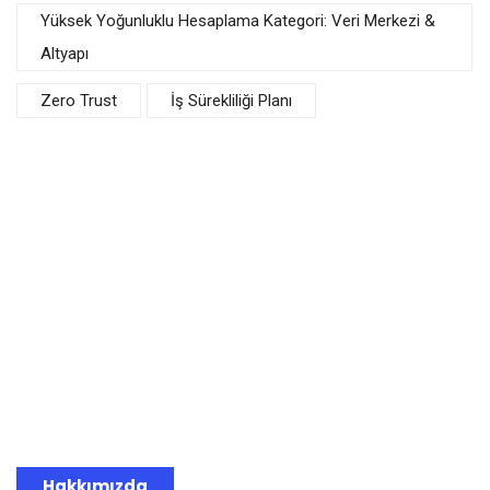
Yüksek Yoğunluklu Hesaplama Kategori: Veri Merkezi &
Altyapı
Zero Trust
İş Sürekliliği Planı
Türkiye’nin ödüllü bilişim teknolojileri firması.
Hakkımızda