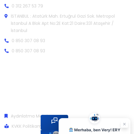
0 312 267 53 79
İSTANBUL : Atatürk Mah. Ertuğrul Gazi Sok. Metropol
İstanbul A Blok Apt No:2E Kat:21 Daire:331 Ataşehir /
İstanbul
0 850 307 08 93
0 850 307 08 93
Aydınlatma Metni
KVKK Politikamız
Merhaba, ben Very! ERY