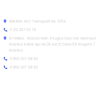
İletişim
ANKARA: ASO Teknopark No: 3/64
0 312 267 53 79
İSTANBUL : Atatürk Mah. Ertuğrul Gazi Sok. Metropol
İstanbul A Blok Apt No:2E Kat:21 Daire:331 Ataşehir /
İstanbul
0 850 307 08 93
0 850 307 08 93