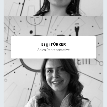
Ezgi TÜRKER
Sales Represantative